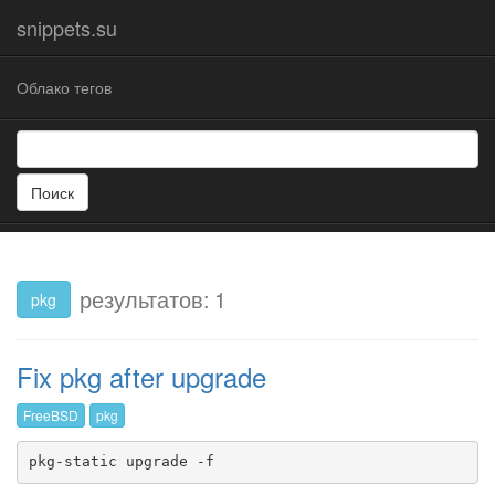
snippets.su
Облако тегов
Поиск
результатов: 1
pkg
Fix pkg after upgrade
FreeBSD
pkg
pkg-static upgrade -f 