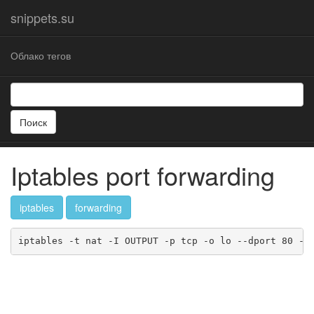
snippets.su
Облако тегов
Поиск
Iptables port forwarding
iptables
forwarding