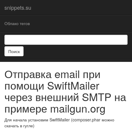
snippets.su
Облако тегов
Поиск
Отправка email при
помощи SwiftMailer
через внешний SMTP на
примере mailgun.org
Для начала установим SwiftMailer (composer.phar можно
скачать в гугле)