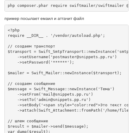
php composer.phar require swiftmailer/swiftmailer @s
пример посылает емаил и аттачит файл
<?php

require __DIR__ . '/vendor/autoload.php';

// создаем транспорт

$transport = Swift_SmtpTransport::newInstance('smtp.m
    ->setUsername('postmaster@snippets.pp.ru')

    ->setPassword('******');

$mailer = Swift_Mailer::newInstance($transport);

// создаем сообщение

$message = Swift_Message::newInstance('Тема')

    ->setFrom('mail@snippets.pp.ru')

    ->setTo('admin@snippets.pp.ru')

    ->setBody('<span style="color:red">Это текст сооб
    ->attach(Swift_Attachment::fromPath('/home/file.p
// шлем сообщение

$result = $mailer->send($message);

var_dump($result);
