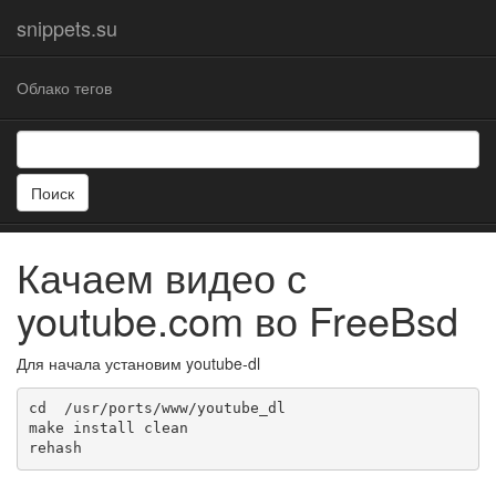
snippets.su
Облако тегов
Поиск
Качаем видео с
youtube.com во FreeBsd
Для начала установим youtube-dl
cd  /usr/ports/www/youtube_dl

make install clean

rehash