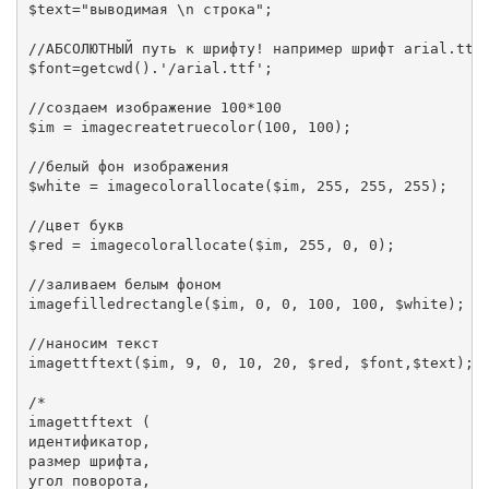
$text="выводимая \n строка";

//АБСОЛЮТНЫЙ путь к шрифту! например шрифт arial.ttf 
$font=getcwd().'/arial.ttf';

//создаем изображение 100*100

$im = imagecreatetruecolor(100, 100);

//белый фон изображения

$white = imagecolorallocate($im, 255, 255, 255);

//цвет букв

$red = imagecolorallocate($im, 255, 0, 0);

//заливаем белым фоном

imagefilledrectangle($im, 0, 0, 100, 100, $white);

//наносим текст

imagettftext($im, 9, 0, 10, 20, $red, $font,$text);

/*

imagettftext ( 

идентификатор,

размер шрифта,

угол поворота,
