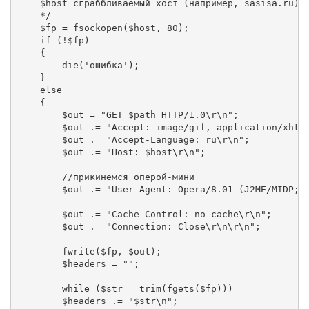
    $host сграббливаемый хост (например, sasisa.ru)

    */

    $fp = fsockopen($host, 80);

    if (!$fp)

    {

        die('ошибка');

    }

    else

    {

        $out = "GET $path HTTP/1.0\r\n";

        $out .= "Accept: image/gif, application/xhtml
        $out .= "Accept-Language: ru\r\n";

        $out .= "Host: $host\r\n";

        //прикинемся оперой-мини

        $out .= "User-Agent: Opera/8.01 (J2ME/MIDP; O
        $out .= "Cache-Control: no-cache\r\n";

        $out .= "Connection: Close\r\n\r\n";

        fwrite($fp, $out);

        $headers = "";

        while ($str = trim(fgets($fp)))

        $headers .= "$str\n";
