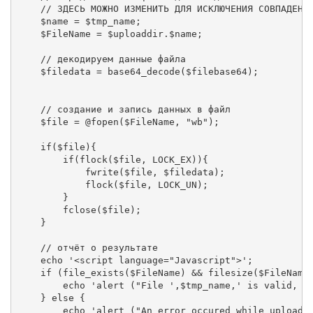
    // ЗДЕСЬ МОЖНО ИЗМЕНИТЬ ДЛЯ ИСКЛЮЧЕНИЯ СОВПАДЕНИЙ
    $name = $tmp_name;

    $FileName = $uploaddir.$name;

    // декодируем данные файла

    $filedata = base64_decode($filebase64);

    // создание и запись данных в файл

    $file = @fopen($FileName, "wb");

    if($file){

        if(flock($file, LOCK_EX)){

            fwrite($file, $filedata);

            flock($file, LOCK_UN);

        }

        fclose($file);

    }

    // отчёт о результате

    echo '<script language="Javascript">';

    if (file_exists($FileName) && filesize($FileName)
        echo 'alert ("File ',$tmp_name,' is valid, an
    } else {

        echo 'alert ("An error occured while upload '