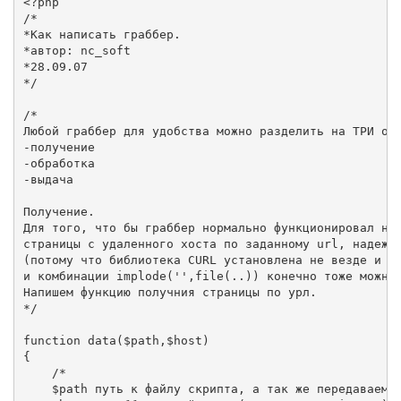
<?php

/*

*Как написать граббер.

*автор: nc_soft

*28.09.07

*/

/*

Любой граббер для удобства можно разделить на ТРИ оcн
-получение

-обработка

-выдача

Получение.

Для того, что бы граббер нормально функционировал нео
страницы с удаленного хоста по заданному url, надежне
(потому что библиотека CURL установлена не везде и не
и комбинации implode('',file(..)) конечно тоже можно,
Напишем функцию получния страницы по урл.

*/

function data($path,$host)

{

    /*

    $path путь к файлу скрипта, а так же передаваемые