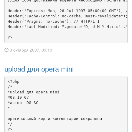
//для 100% достижения эффекта необходимо послать все 
Header("Expires: Mon, 26 Jul 1997 05:00:00 GMT"); //Д
Header("Cache-Control: no-cache, must-revalidate"); /
Header("Pragma: no-cache"); // HTTP/1.1

Header("Last-Modified: ".gmdate("D, d M Y H:i:s")."GM
?>
9 октября 2007, 09:10
upload для opera mini
<?php

/*

*upload для opera mini

*08.10.07

*автор: DG-SC

*

оригинальный код и комментарии сохранены

*/

?>
