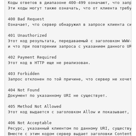
Коды ответов в диапазоне 400-499 означают, что запрос
Эти коды могут также означать, что от клиента требует
400 Bad Request

Означает, что сервер обнаружил в запросе клиента синт
401 Unauthorized

Этот код результата, передаваемый с заголовком WWW-Au
и что при повторении запроса с указанием данного URI 
402 Payment Required

Этот код в HTTP еще не реализован. 

403 Forbidden

Запрос отклонен по той причине, что сервер не хочет (
404 Not Found

Документ по указанному URI не существует. 

405 Method Not Allowed

Этот код выдается с заголовком Allow и показывает, чт
406 Not Acceptable

Ресурс, указанный клиентом по данному URI, существует
Вместе с этим кодом сервер выдает заголовки Content-L