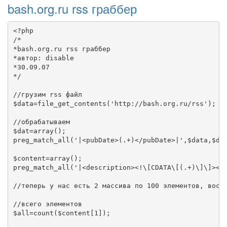
bash.org.ru rss граббер
<?php

/*

*bash.org.ru rss граббер

*автор: disable

*30.09.07

*/

//грузим rss файл

$data=file_get_contents('http://bash.org.ru/rss');

//обрабатываем

$dat=array();

preg_match_all('|<pubDate>(.+)</pubDate>|',$data,$dat
$content=array();

preg_match_all('|<description><!\[CDATA\[(.+)\]\]></d
//теперь у нас есть 2 массива по 100 элементов, воспо
//всего элементов

$all=count($content[1]);
