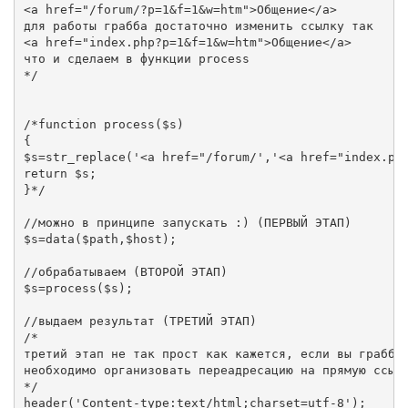
<a href="/forum/?p=1&f=1&w=htm">Общение</a>

для работы грабба достаточно изменить ссылку так

<a href="index.php?p=1&f=1&w=htm">Общение</a>

что и сделаем в функции process

*/

/*function process($s)

{

$s=str_replace('<a href="/forum/','<a href="index.php
return $s;

}*/

//можно в принципе запускать :) (ПЕРВЫЙ ЭТАП)

$s=data($path,$host);

//обрабатываем (ВТОРОЙ ЭТАП)

$s=process($s);

//выдаем результат (ТРЕТИЙ ЭТАП)

/*

третий этап не так прост как кажется, если вы граббит
необходимо организовать переадресацию на прямую ссылк
*/

header('Content-type:text/html;charset=utf-8');
