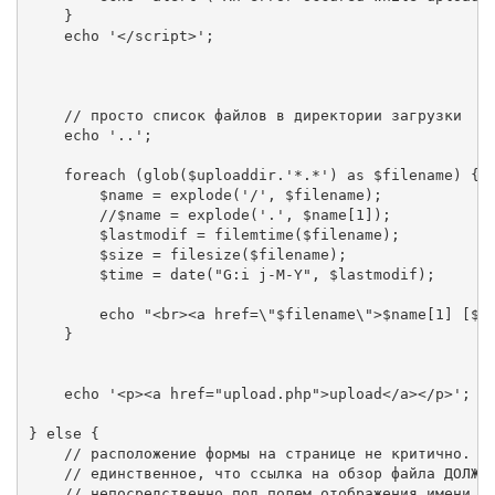
    }

    echo '</script>';

    // просто список файлов в директории загрузки

    echo '..';

    foreach (glob($uploaddir.'*.*') as $filename) {

        $name = explode('/', $filename);

        //$name = explode('.', $name[1]);

        $lastmodif = filemtime($filename);

        $size = filesize($filename);

        $time = date("G:i j-M-Y", $lastmodif);

        echo "<br><a href=\"$filename\">$name[1] [$si
    }

    echo '<p><a href="upload.php">upload</a></p>';

} else {

    // расположение формы на странице не критично.

    // единственное, что ссылка на обзор файла ДОЛЖНА
    // непосредственно под полем отображения имени фа