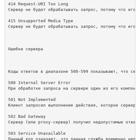
414 Request-URI Too Long

Сервер не будет обрабатывать запрос, потому что его U
415 Unsupported Media Type

Сервер не будет обрабатывать запрос, потому что его т
Ошибки сервера

Коды ответов в диапазоне 500-599 показывают, что серв
500 Internal Server Error

При обработке запроса на сервере один из его компонен
501 Not Implemented

Клиент запросил выполнение действия, которое сервер в
502 Bad Gateway

Сервер (или proxy-сервер) получил недопустимые ответы
503 Service Unavailable

Данный код означает, что данная служба временно недос