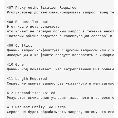
407 Proxy Authentication Required

Proxy-сервер должен санкционировать запрос перед тем,
408 Request Time-out

Этот код ответа означает,

что клиент не передал полный запрос в течение некотор
(который обычно задается в конфигурации сервера) и се
409 Conflict

Данный запрос конфликтует с другим запросом или с кон
Информацию о конфликте следует возвратить в информаци
410 Gone

Данный код показывает, что затребованный URI больше н
411 Length Required

Сервер не примет запрос без указанного в нем заголовк
412 Precondition Failed

Результат вычисления условия, заданного в запросе одн
413 Request Entity Too Large

Сервер не будет обрабатывать запрос, потому что его т