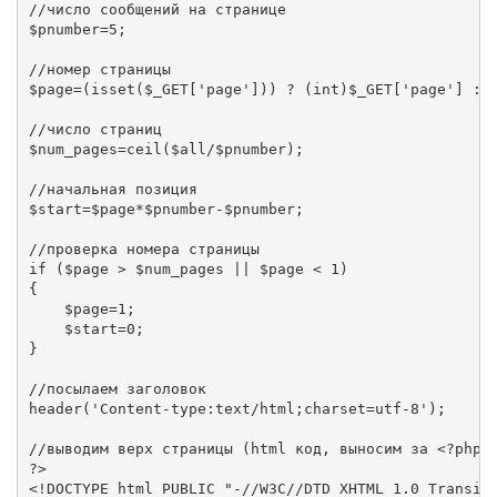
//число сообщений на странице

$pnumber=5;

//номер страницы

$page=(isset($_GET['page'])) ? (int)$_GET['page'] : 1
//число страниц

$num_pages=ceil($all/$pnumber);

//начальная позиция

$start=$page*$pnumber-$pnumber;

//проверка номера страницы

if ($page > $num_pages || $page < 1)

{

    $page=1;

    $start=0;

}

//посылаем заголовок

header('Content-type:text/html;charset=utf-8');

//выводим верх страницы (html код, выносим за <?php 

?>

<!DOCTYPE html PUBLIC "-//W3C//DTD XHTML 1.0 Transiti