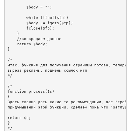
        $body = "";

        while (!feof($fp))

        $body .= fgets($fp);

        fclose($fp);

    }

    //возвращаем данные

    return $body;

}

/*

Итак, функция для получения страницы готова, теперь с
выреза рекламы, подмены ссылок итп

*/

/*

function process($s)

{

Здесь сложно дать какие-то рекоммендации, все "граббе
придумывании этой функции, сделаем пока что "заглушку
return $s;

}

*/
