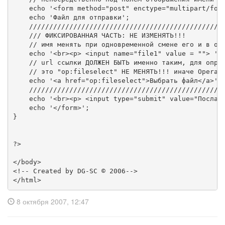
    echo '<form method="post" enctype="multipart/form
    echo 'Файл для отправки';

    /////////////////////////////////////////////////
    /// ФИКСИРОВАННАЯ ЧАСТЬ: НЕ ИЗМЕНЯТЬ!!!

    // имя менять при одновременной смене его и в обр
    echo '<br><p> <input name="file1" value = ""> ';

    // url ссылки ДОЛЖЕН БЫТЬ именно таким, для опред
    // это "op:fileselect" НЕ МЕНЯТЬ!!! иначе Opera п
    echo '<a href="op:fileselect">Выбрать файл</a>';

    /////////////////////////////////////////////////
    echo '<br><p> <input type="submit" value="Послать
    echo '</form>';

}

?>

</body>

<!-- Created by DG-SC © 2006-->

</html>
8 октября 2007, 12:47