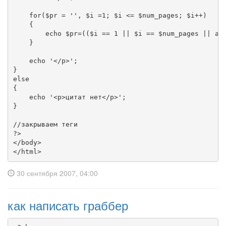
    for($pr = '', $i =1; $i <= $num_pages; $i++)

    {

        echo $pr=(($i == 1 || $i == $num_pages || abs
    }

    echo '</p>';

}

else

{

    echo '<p>цитат нет</p>';

}

//закрываем теги

?>

</body>

</html>
30 сентября 2007, 04:00
как написать граббер