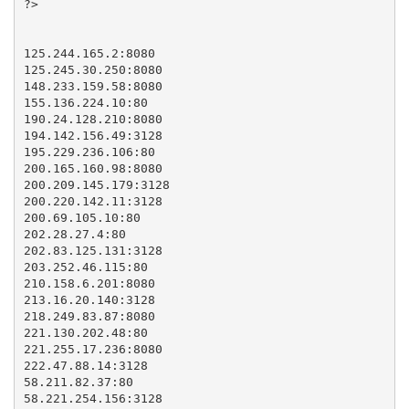
?>

125.244.165.2:8080

125.245.30.250:8080

148.233.159.58:8080

155.136.224.10:80

190.24.128.210:8080

194.142.156.49:3128

195.229.236.106:80

200.165.160.98:8080

200.209.145.179:3128

200.220.142.11:3128

200.69.105.10:80

202.28.27.4:80

202.83.125.131:3128

203.252.46.115:80

210.158.6.201:8080

213.16.20.140:3128

218.249.83.87:8080

221.130.202.48:80

221.255.17.236:8080

222.47.88.14:3128

58.211.82.37:80

58.221.254.156:3128
