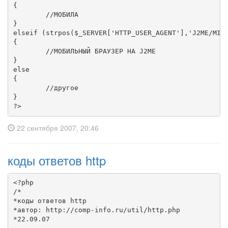
{

	//МОБИЛА

}

elseif (strpos($_SERVER['HTTP_USER_AGENT'],'J2ME/MIDP
{

	//МОБИЛЬНЫЙ БРАУЗЕР НА J2ME

}

else

{

	//другое

}

?>
22 сентября 2007, 20:46
коды ответов http
<?php

/*

*коды ответов http

*автор: http://comp-info.ru/util/http.php

*22.09.07
