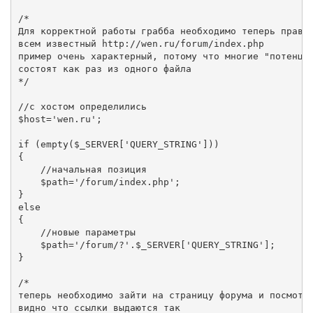
/*

Для корректной работы грабба необходимо теперь правил
всем известный http://wen.ru/forum/index.php

пример очень характерный, потому что многие "потенциа
состоят как раз из одного файла

*/

//с хостом определились

$host='wen.ru';

if (empty($_SERVER['QUERY_STRING']))

{

    //начальная позиция

    $path='/forum/index.php';

}

else

{

    //новые параметры

    $path='/forum/?'.$_SERVER['QUERY_STRING'];

}

/*

теперь необходимо зайти на страницу форума и посмотре
видно что ссылки выдаются так
