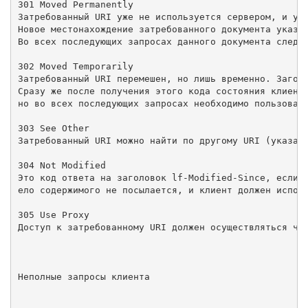
301 Moved Permanently

Затребованный URI уже не используется сервером, и ука
Новое местонахождение затребованного документа указыв
Во всех последующих запросах данного документа следуе
302 Moved Temporarily

Затребованный URI перемешен, но лишь временно. Заголо
Сразу же после получения этого кода состояния клиент 
но во всех последующих запросах необходимо пользовать
303 See Other

Затребованный URI можно найти по другому URI (указанн
304 Not Modified

Это код ответа на заголовок lf-Modified-Since, если U
ело содержимого не посылается, и клиент должен исполь
305 Use Proxy

Доступ к затребованному URI должен осуществляться чер
Неполные запросы клиента
