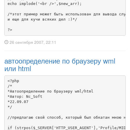
echo implode('<br />',$new_arr);

/*этот пример может быть использован для вывода случа
и еще для кучи всяких дел :)*/

?>
26 сентября 2007, 22:11
автоопределение по браузеру wml
или html
<?php

/*

*Автоопределение по браузеру wml/html

*Автор: Nc_Soft

*22.09.07

*/

//предлагаю свой способ, который был обкатан мною не 
if (strpos($_SERVER['HTTP_USER_AGENT'],'Profile/MIDP'