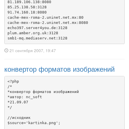
81.189.106.138:8080

85.25.138.58:3128

91.74.160.18:8080

cache-mex-roma-2.uninet.net.mx:80

cache-mex-roma-2.uninet.net.mx:8080

echo397.server4you.de:3128

plum.amber.org.uk:3128

smb1-mq.mediaserv.net:3128
21 сентября 2007, 19:47
конвертор форматов изображений
<?php 

/*

*конвертор форматов изображений

*автор: nc_soft

*21.09.07

*/

//исходник

$source='kartinka.png';
