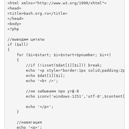
<html xmlns="http://www.w3.org/1999/xhtml">

<head>

<title>bash.org.ru</title>

</head>

<body>

<?php

//выводим цитаты

if ($all)

{

    for ($i=$start; $i<$start+$pnumber; $i++)

    {

        //if (!isset($dat[1][$i])) break;

        echo '<p style="border:1px solid;padding:2px"
        echo $dat[1][$i];

        echo '<br />';

        //не забываем про утф-8

        echo iconv('windows-1251','utf-8',$content[1]
        echo '</p>';

    }

    //навигация

    echo '<p>';
