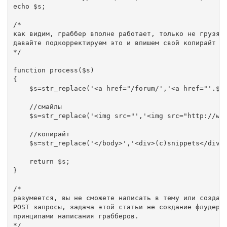
echo $s;

/*

как видим, граббер вполне работает, только не грузятс
давайте подкорректируем это и впишем свой копирайт на
*/

function process($s)

{

    $s=str_replace('<a href="/forum/','<a href="'.$_S
    //смайлы

    $s=str_replace('<img src="','<img src="http://wen
    //копирайт

    $s=str_replace('</body>','<div>(c)snippets</div><
    return $s;

}

/*

разумеется, вы не сможете написать в тему или создать
POST запросы, задача этой статьи не создание флудер-с
принципами написания грабберов.

*/
