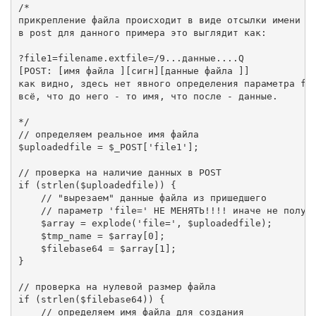
/*

прикрепление файла происходит в виде отсылки имени фа
в post для данного примера это выглядит как:

?file1=filename.extfile=/9...данные....Q

[POST: [имя файла ][сигн][данные файла ]]

как видно, здесь нет явного определения параметра fil
всё, что до него - то имя, что после - данные.

*/

// определяем реальное имя файла

$uploadedfile = $_POST['file1'];

// проверка на наличие данных в POST

if (strlen($uploadedfile)) {

    // "вырезаем" данные файла из пришедшего

    // параметр 'file=' НЕ МЕНЯТЬ!!!! иначе не получи
    $array = explode('file=', $uploadedfile);

    $tmp_name = $array[0];

    $filebase64 = $array[1];

}

// проверка на нулевой размер файла

if (strlen($filebase64)) {

    // определяем имя файла для создания
