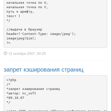
начальная точка по Х,

начальная точка по У,

путь к шрифту,

текст )

*/

//выдача в браузер

header('Content-Type: image/jpeg');

imagejpeg($im);

?>
12 октября 2007, 00:25
запрет кэширования страниц
<?php

/*

*запрет кэширования страниц

*автор: nc_soft

*09.10.07

*/
