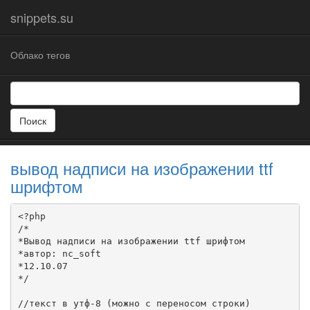
snippets.su
Облако тегов
Поиск
вывод надписи на изображении ttf
шрифтом
<?php

/*

*Вывод надписи на изображении ttf шрифтом

*автор: nc_soft

*12.10.07

*/

//текст в утф-8 (можно с переносом строки)
