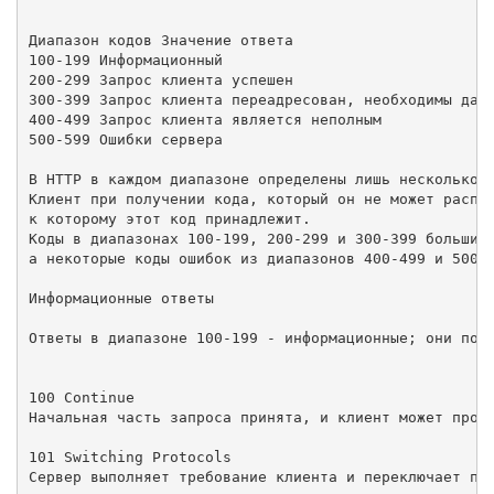
Диапазон кодов Значение ответа 

100-199 Информационный 

200-299 Запрос клиента успешен 

300-399 Запрос клиента переадресован, необходимы даль
400-499 Запрос клиента является неполным 

500-599 Ошибки сервера 

В HTTP в каждом диапазоне определены лишь несколько к
Клиент при получении кода, который он не может распоз
к которому этот код принадлежит.

Коды в диапазонах 100-199, 200-299 и 300-399 большинс
а некоторые коды ошибок из диапазонов 400-499 и 500-5
Информационные ответы

Ответы в диапазоне 100-199 - информационные; они пока
100 Continue

Начальная часть запроса принята, и клиент может продо
101 Switching Protocols

Сервер выполняет требование клиента и переключает про