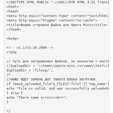
<!DOCTYPE HTML PUBLIC "-//W3C//DTD HTML 4.01 Transiti
<html>

<head>

<meta http-equiv="Content-Type" content="text/html; c
<meta http-equiv="Pragma" content="no-cache">

<title>Форма отправки файла для Opera Mini</title>

</head>

<body>

<!-- v1.1/13.10.2006-->

<?php

// путь для загруженных файлов, по аналогии с настоящ
//$uploaddir = '\\home\\opera-mini.ru\\www\\test\\fil
$uploaddir = 'fileup/';

/*

//НИЖЕ ИДЁТ ЗАМЕНА ВОТ ТАКОГО БЛОКА ЗАГРУЗКИ

if (move_uploaded_file($_FILES['filel']['tmp_name'], 
echo "File is valid, and was successfully uploaded<br
} else {

echo "There some errors!<br>";

}

*/
