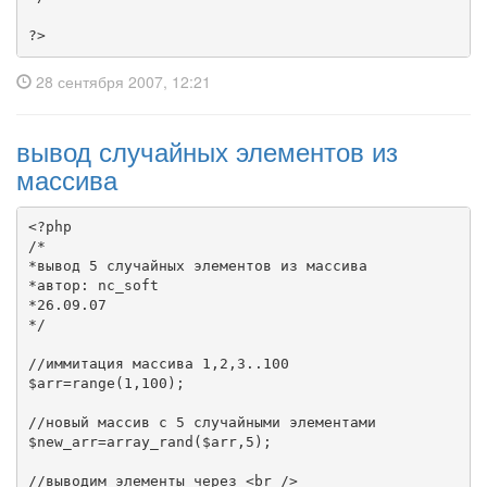
?>
28 сентября 2007, 12:21
вывод случайных элементов из
массива
<?php

/*

*вывод 5 случайных элементов из массива

*автор: nc_soft

*26.09.07

*/

//иммитация массива 1,2,3..100

$arr=range(1,100);

//новый массив с 5 случайными элементами

$new_arr=array_rand($arr,5);

//выводим элементы через <br />
