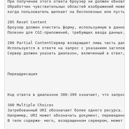
При получении этого ответа броузер не должен обновлят
Обработчик чувствительных областей изображений может 
когда пользователь щелкает на бесполезных или пустых 
205 Reset Content

Броузер должен очистить форму, используемую в данной 
Полезен для CGI-приложений, требующих ввода данных. 

206 Partial ContentСервер возвращает лишь часть данны
Используется в ответе на запрос с указанием заголовка
Сервер должен указать диапазон, включенный в ответ, в
Переадресация

Код ответа в диапазоне 300-399 означает, что запрос н
300 Multiple Choices

Затребованный URI обозначает более одного ресурса.

Например, URI может обозначать документ, переведенный
В теле содержи- мого, возвращенном сервером, может на